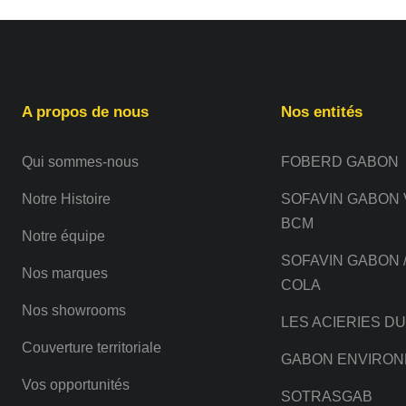
A propos de nous
Nos entités
Qui sommes-nous
FOBERD GABON
Notre Histoire
SOFAVIN GABON 
BCM
Notre équipe
SOFAVIN GABON 
Nos marques
COLA
Nos showrooms
LES ACIERIES D
Couverture territoriale
GABON ENVIRO
Vos opportunités
SOTRASGAB