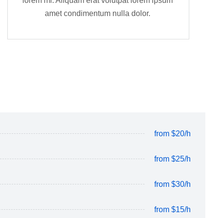
lorem mi. Aliquam erat volutpat lorem ipsum
amet condimentum nulla dolor.
from $20/h
from $25/h
from $30/h
from $15/h