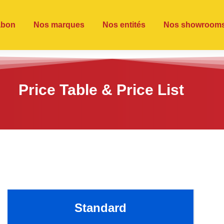
abon
Nos marques
Nos entités
Nos showroom
Price Table & Price List
Standard