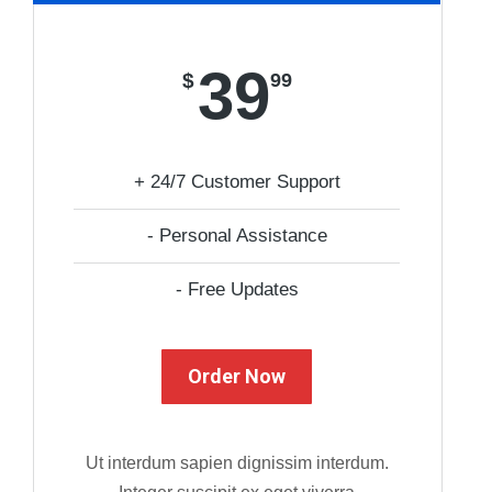
39
$
99
+ 24/7 Customer Support
- Personal Assistance
- Free Updates
Order Now
Ut interdum sapien dignissim interdum.