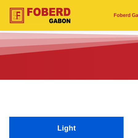
Foberd G
Light