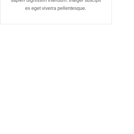
sapien dignissim interdum. Integer suscipit
ex eget viverra pellentesque.