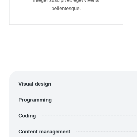
Integer suscipit ex eget viverra
pellentesque.
Visual design
Programming
Coding
Content management