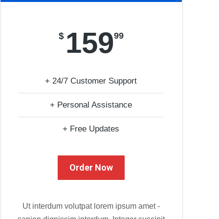
159
$
99
+ 24/7 Customer Support
+ Personal Assistance
+ Free Updates
Order Now
Ut interdum volutpat lorem ipsum amet -