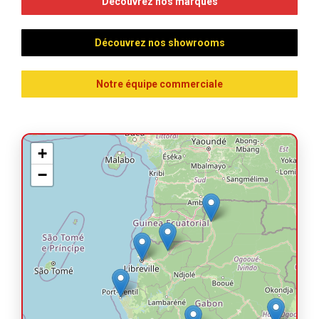
Découvrez nos marques
Découvrez nos showrooms
Notre équipe commerciale
+
−