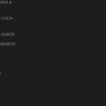
VINS &
/ COCA-
U GABON
NNEMENT
-