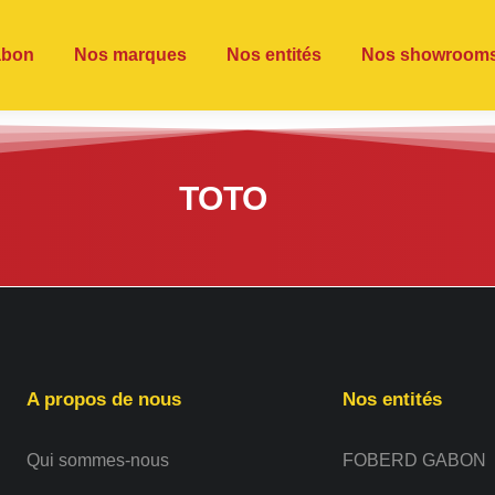
abon
Nos marques
Nos entités
Nos showroom
TOTO
A propos de nous
Nos entités
Qui sommes-nous
FOBERD GABON