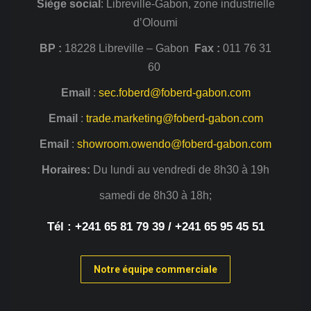
Siège
social
: Libreville-Gabon, zone industrielle
d’Oloumi
BP :
18228 Libreville – Gabon
Fax :
011 76 31
60
Email
:
sec.foberd@foberd-gabon.com
Email
:
trade.marketing@foberd-gabon.com
Email
:
showroom.owendo@foberd-gabon.com
Horaires:
Du lundi au vendredi de 8h30 à 19h
samedi de 8h30 à 18h;
Tél : +241 65 81 79 39 / +241 65 95 45 51
Notre équipe commerciale