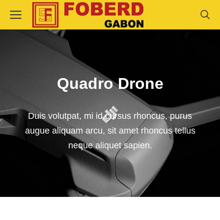
Quadro Drone
Duis volutpat, mi id cursus rhoncus, purus
augue aliquam arcu, sit amet rhoncus tellus
neque aliquet sapien.