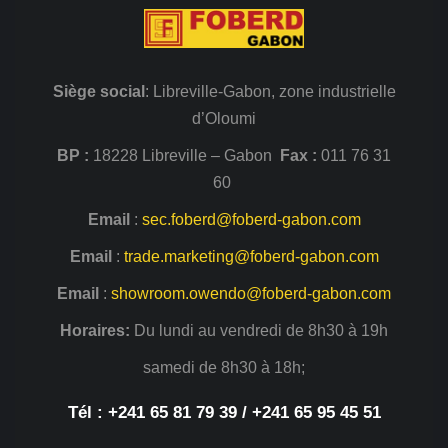
Siège
social
: Libreville-Gabon, zone industrielle
d’Oloumi
BP :
18228 Libreville – Gabon
Fax :
011 76 31
60
Email
:
sec.foberd@foberd-gabon.com
Email
:
trade.marketing@foberd-gabon.com
Email
:
showroom.owendo@foberd-gabon.com
Horaires:
Du lundi au vendredi de 8h30 à 19h
samedi de 8h30 à 18h;
Tél : +241 65 81 79 39 / +241 65 95 45 51