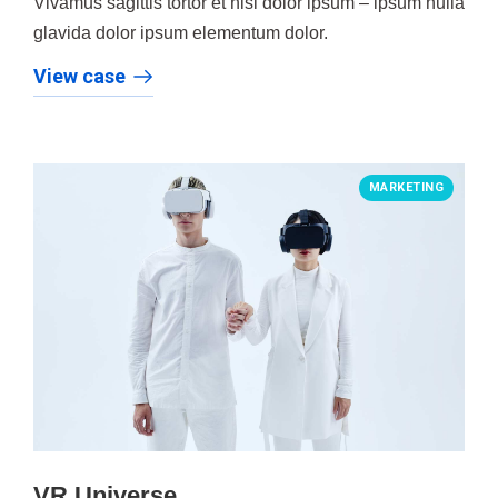
Vivamus sagittis tortor et nisi dolor ipsum – ipsum nulla
glavida dolor ipsum elementum dolor.
View case
MARKETING
VR Universe