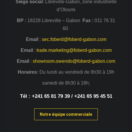
Siège
social
: Libreville-Gabon, zone industrielle
d’Oloumi
BP :
18228 Libreville – Gabon
Fax :
011 76 31
60
Email
:
sec.foberd@foberd-gabon.com
Email
:
trade.marketing@foberd-gabon.com
Email
:
showroom.owendo@foberd-gabon.com
Horaires:
Du lundi au vendredi de 8h30 à 19h
samedi de 8h30 à 18h;
Tél : +241 65 81 79 39 / +241 65 95 45 51
Notre équipe commerciale